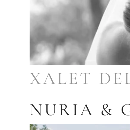
XALET DE
NURIA & 