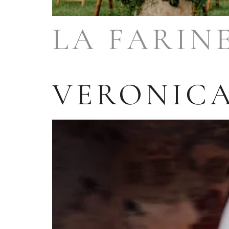
LA FARIN
VERONICA